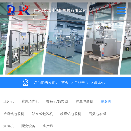
您当前的位置：
首页
产品中心
装盒机
压片机
胶囊填充机
数粒机/数粒线
泡罩包装机
装盒机
给袋式包装机
站立式包装机
软双铝包装机
高效包衣机
灌装机
配套设备
生产线